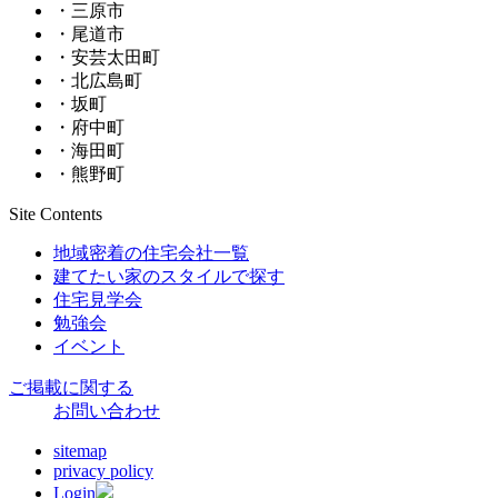
・三原市
・尾道市
・安芸太田町
・北広島町
・坂町
・府中町
・海田町
・熊野町
Site Contents
地域密着の住宅会社一覧
建てたい家のスタイルで探す
住宅見学会
勉強会
イベント
ご掲載に関する
お問い合わせ
sitemap
privacy policy
Login