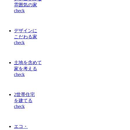
雰囲気の家
check
デザインに
こだわる家
check
土地を含めて
家を考える
check
2世帯住宅
を建てる
check
エコ・