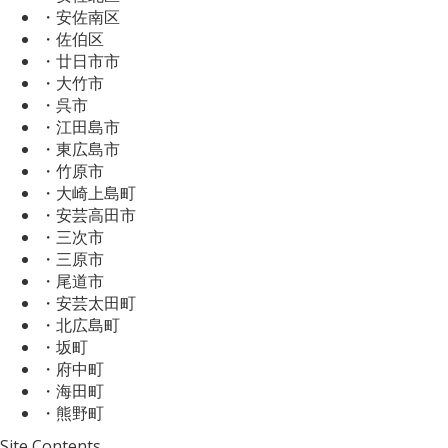
・安佐南区
・佐伯区
・廿日市市
・大竹市
・呉市
・江田島市
・東広島市
・竹原市
・大崎上島町
・安芸高田市
・三次市
・三原市
・尾道市
・安芸太田町
・北広島町
・坂町
・府中町
・海田町
・熊野町
Site Contents