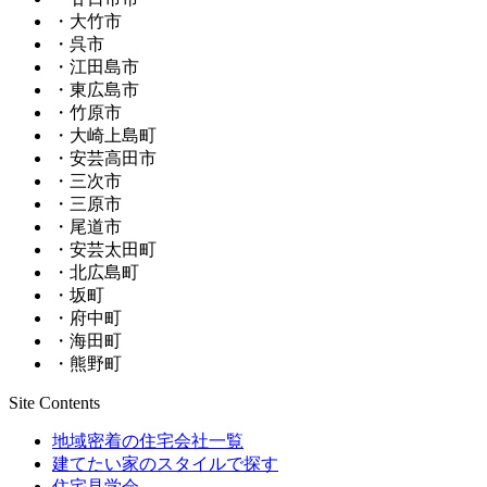
・大竹市
・呉市
・江田島市
・東広島市
・竹原市
・大崎上島町
・安芸高田市
・三次市
・三原市
・尾道市
・安芸太田町
・北広島町
・坂町
・府中町
・海田町
・熊野町
Site Contents
地域密着の住宅会社一覧
建てたい家のスタイルで探す
住宅見学会