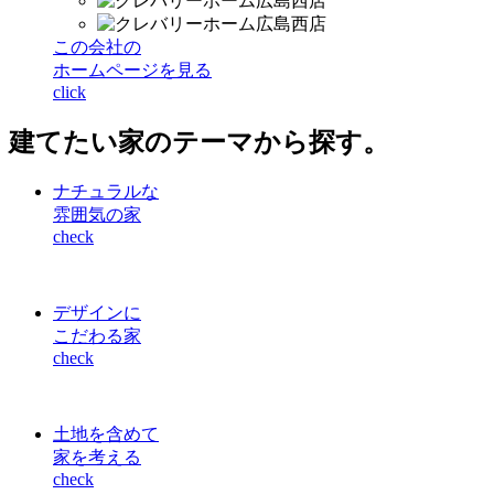
この会社の
ホームページを見る
click
建てたい家
の
テーマ
から
探す
。
ナチュラルな
雰囲気の家
check
デザインに
こだわる家
check
土地を含めて
家を考える
check