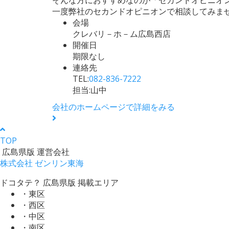
一度弊社のセカンドオピニオンで相談してみま
会場
クレバリ－ホ－ム広島西店
開催日
期限なし
連絡先
TEL:
082-836-7222
担当:山中
会社のホームページで詳細をみる
TOP
広島県版 運営会社
株式会社 ゼンリン東海
ドコタテ？ 広島県版 掲載エリア
・東区
・西区
・中区
・南区