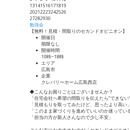
13
14
15
16
17
18
19
20
21
22
23
24
25
26
27
28
29
30
勉強会
【無料！見積・間取りのセカンドオピニオン】
開催日
期限なし
開催時間
10時~18時
エリア
広島市
企業
クレバリーホーム広島西店
◆こんなお困りごとはございませんか？
「住宅会社へ希望の間取りを伝えたら”できない
「見積もりを取ってみたけど、思ったより高い
「このまま家づくりを進めていいのか迷ってい
「担当の方が新人さんなので少し不安」
そんな方におすすめなのが「セカンドオピニオ