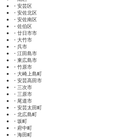
・安芸区
・安佐北区
・安佐南区
・佐伯区
・廿日市市
・大竹市
・呉市
・江田島市
・東広島市
・竹原市
・大崎上島町
・安芸高田市
・三次市
・三原市
・尾道市
・安芸太田町
・北広島町
・坂町
・府中町
・海田町