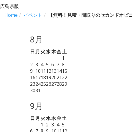
広島県版
Home
イベント
【無料！見積・間取りのセカンドオピ
8月
日
月
火
水
木
金
土
1
2
3
4
5
6
7
8
9
10
11
12
13
14
15
16
17
18
19
20
21
22
23
24
25
26
27
28
29
30
31
9月
日
月
火
水
木
金
土
1
2
3
4
5
6
7
8
9
10
11
12