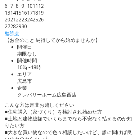
6
7
8
9
10
11
12
13
14
15
16
17
18
19
20
21
22
23
24
25
26
27
28
29
30
勉強会
【お金のこと 納得してから始めませんか】
開催日
期限なし
開催時間
10時~18時
エリア
広島市
企業
クレバリーホーム広島西店
こんな方は是非お越しください
■住宅購入（家づくり）を検討され始めた方
■土地と建物総額でいくらまでなら不安なく払えるのか知
りたい方
■大きな買い物なので色々相談したいけど、誰に聞けば良
いのか分からない方